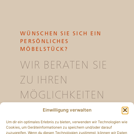
WÜNSCHEN SIE SICH EIN
PERSÖNLICHES
MÖBELSTÜCK?
WIR BERATEN SIE
ZU IHREN
MÖGLICHKEITEN
Einwilligung verwalten
SCHREIBEN SIE UNS
Um dir ein optimales Erlebnis zu bieten, verwenden wir Technologien wie
Cookies, um Geräteinformationen zu speichern und/oder darauf
zuzugreifen. Wenn du diesen Technologien zustimmst, können wir Daten